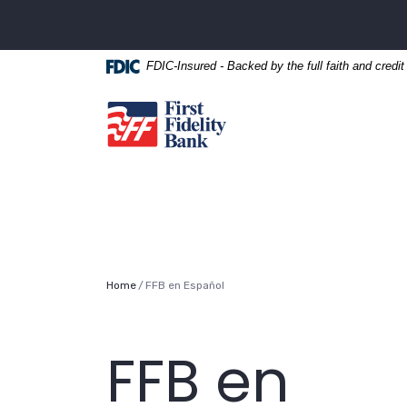
Home
Download
Skip
Acrobat
to
Reader
FDIC-Insured - Backed by the full faith and credi
main
5.0
content
or
First Fidelity Bank
Skip
higher
to
to
footer
view
.pdf
files.
Home
FFB en Español
FFB en