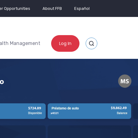
r Opportunities
About FFB
Español
alth Management
Log In
Toggle Site Search