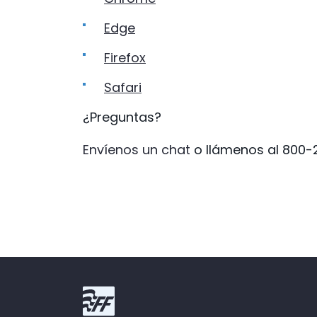
Edge
Firefox
Safari
¿Preguntas?
(Opens in a new W
Envíenos un chat
o llámenos al 800-2
First Fidelity Bank