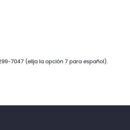
indow)
99-7047 (elija la opción 7 para español).